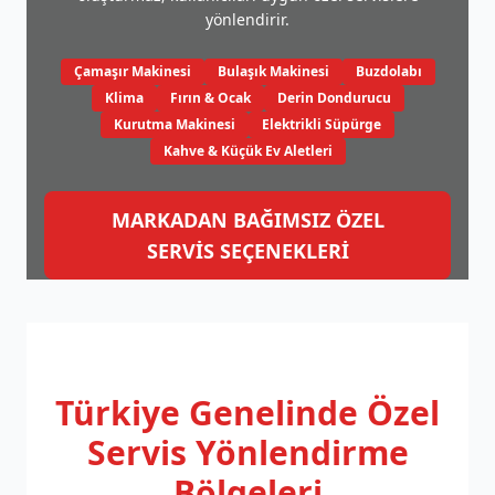
yönlendirir.
Çamaşır Makinesi
Bulaşık Makinesi
Buzdolabı
Klima
Fırın & Ocak
Derin Dondurucu
Kurutma Makinesi
Elektrikli Süpürge
Kahve & Küçük Ev Aletleri
MARKADAN BAĞIMSIZ ÖZEL
SERVİS SEÇENEKLERİ
Türkiye Genelinde
Özel
Servis Yönlendirme
Bölgeleri