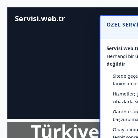
Servisi.web.tr
ÖZEL SERV
Servisi.web.t
Herhangi bir ür
değildir
.
Sitede geçen
tanımlamak 
Hizmetler; 
cihazlarla sı
Garanti sür
başvurulmas
Türkiye Ge
Onay alınma
tespit sonras