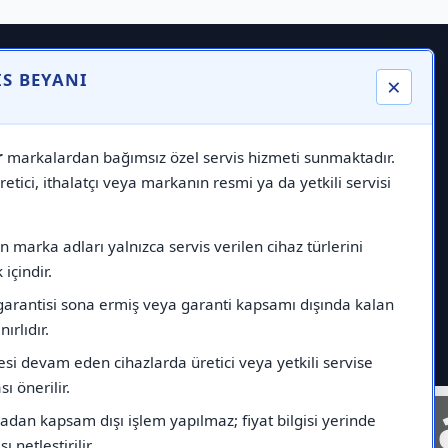
IS BEYANI
×
r
markalardan bağımsız özel servis hizmeti sunmaktadır.
etici, ithalatçı veya markanın resmi ya da yetkili servisi
 marka adları yalnızca servis verilen cihaz türlerini
içindir.
garantisi sona ermiş veya garanti kapsamı dışında kalan
nırlıdır.
esi devam eden cihazlarda üretici veya yetkili servise
ı önerilir.
nelinde
Markad
dan kapsam dışı işlem yapılmaz; fiyat bilgisi yerinde
ı netleştirilir.