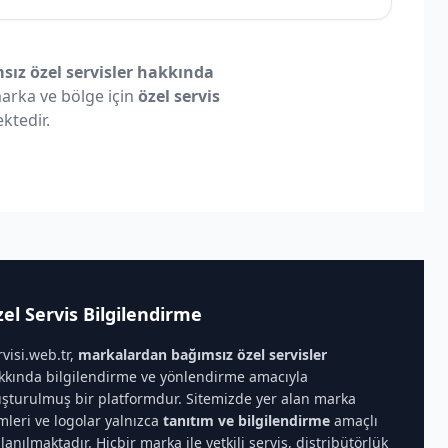
ız özel servisler hakkında
 marka ve bölge için
özel servis
ktedir.
el Servis Bilgilendirme
rvisi.web.tr,
markalardan bağımsız özel servisler
kkında bilgilendirme ve yönlendirme amacıyla
uşturulmuş bir platformdur. Sitemizde yer alan marka
imleri ve logolar yalnızca
tanıtım ve bilgilendirme
amaçlı
llanılmaktadır. Hiçbir marka ile yetkili servis, distribütörlük