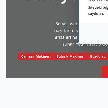
Sitedeki bil
sayılmaz.
Servisi.web.tr, beyaz eşya v
hazırlanmış bir platformdu
arızaları hakkında sık karş
sunar. Yetkili servis de
Çamaşır Makinesi
Bulaşık Makinesi
Buzdolabı