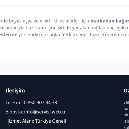
nde beyaz eşya ve elektrikli ev aletleri için
markadan bağıms
me
amacıyla hazırlanmıştır. Sitede yer alan bağlantılar, ilgili
eklerine
yönlendirme sağlar. Yetkili servis hizmeti verilmeme
İletişim
Öz
Telefon:
0 850 307 34 38
Se
ha
E-posta:
info@servisi.web.tr
ol
Hizmet Alanı: Türkiye Geneli
is
ku