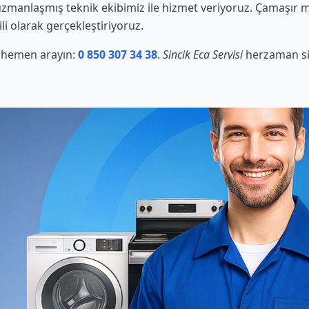
manlaşmış teknik ekibimiz ile hizmet veriyoruz. Çamaşır mak
li olarak gerçekleştiriyoruz.
in hemen arayın:
0 850 307 34 38
.
Sincik Eca Servisi
herzaman siz