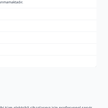
ulunmamaktadır.
i tüm elektrikli cihazlarınız için profesyonel servis