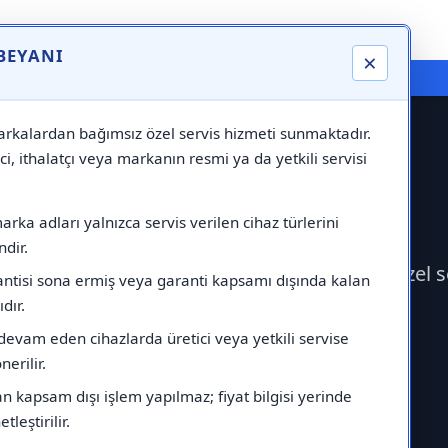
 BEYANI
×
⚠️ Markadan Bağımsız "Özel Servis" Hizmeti
rkalardan bağımsız özel servis hizmeti sunmaktadır.
ci, ithalatçı veya markanın resmi ya da yetkili servisi
i
rka adları yalnızca servis verilen cihaz türlerini
dir.
a Servisi çağırabilirsiniz.Markadan bağımsız özel 
antisi sona ermiş veya garanti kapsamı dışında kalan
ıdır.
devam eden cihazlarda üretici veya yetkili servise
erilir.
 kapsam dışı işlem yapılmaz; fiyat bilgisi yerinde
tleştirilir.