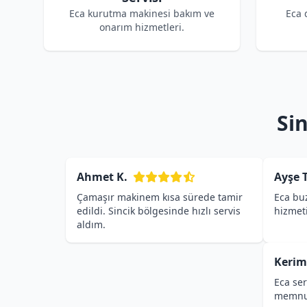
Eca kurutma makinesi bakım ve
Eca 
onarım hizmetleri.
Si
Ahmet K.
Ayşe T
Çamaşır makinem kısa sürede tamir
Eca buz
edildi. Sincik bölgesinde hızlı servis
hizmet
aldım.
Kerim
Eca ser
memnu