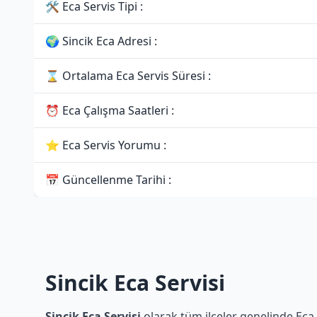
🛠 Eca Servis Tipi :
🌍 Sincik Eca Adresi :
⌛ Ortalama Eca Servis Süresi :
⏰ Eca Çalışma Saatleri :
⭐ Eca Servis Yorumu :
📅 Güncellenme Tarihi :
Sincik Eca Servisi
Sincik Eca Servisi
olarak tüm ilçeler genelinde Eca 