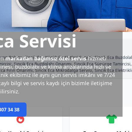
ca Servisi
on Bakımı, Sincik Eca Küçük Ev Aletleri Servisi, Sincik Eca Buzdola
in
markadan bağımsız özel servis
hizmeti
cisi, Sincik Eca Buzdolabı Onarımı, Sincik Eca Süpürge Tamircisi, 
esi, buzdolabı ve klima arızalarında hızlı ve
Eca Fırın Onarımı, Sincik Eca Mikrodalga Servisi, Sincik Eca Elektrik
nik ekibimiz ile aynı gün servis imkânı ve 7/24
ylı bilgi ve servis kaydı için bizimle iletişime
lirsiniz.
307 34 38