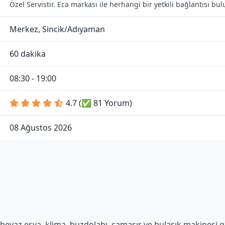
Özel Servistir. Eca markası ile herhangi bir yetkili bağlantısı b
Merkez, Sincik/Adıyaman
60 dakika
08:30 - 19:00
4.7 (✅ 81 Yorum)
08 Ağustos 2026
beyaz eşya, klima, buzdolabı, çamaşır ve bulaşık makinesi gib