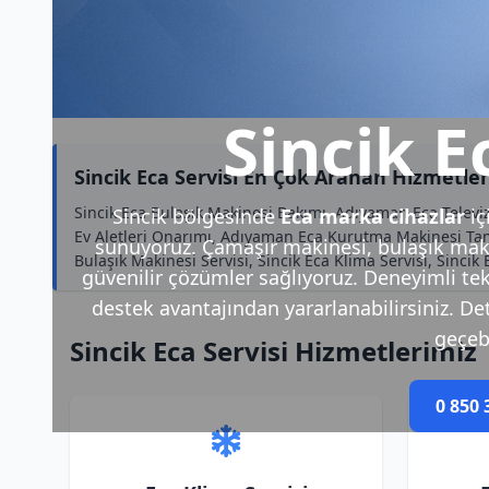
Sincik E
Sincik Eca Servisi En Çok Aranan Hizmetler
Sincik Eca Bulaşık Makinesi Bakımı, Adıyaman Eca Televizy
Sincik bölgesinde
Eca marka cihazlar
iç
Ev Aletleri Onarımı, Adıyaman Eca Kurutma Makinesi Tamir
sunuyoruz. Çamaşır makinesi, bulaşık makin
Bulaşık Makinesi Servisi, Sincik Eca Klima Servisi, Sincik 
güvenilir çözümler sağlıyoruz. Deneyimli tek
destek avantajından yararlanabilirsiniz. Deta
geçebi
Sincik Eca Servisi Hizmetlerimiz
0 850 