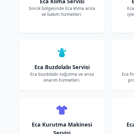
Eca Klima Servisi
Sincik bölgesinde Eca klima arıza
Eca
ve bakım hizmetleri.
işl
Eca Buzdolabı Servisi
Eca buzdolabı soğutma ve arıza
Eca fı
onarım hizmetleri.
pro
Eca Kurutma Makinesi
Ec
Servisi